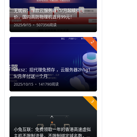
无忧云：爆款云服务器15/月起续费同
价，国内高防物理机首月99元！
2025/9/15
507356阅读
2
cncsz：招代理免预存 ，云服务器2h1g1
9/月年付送一个月
2025/10/15
141790阅读
3
小兔互联：免费领取一年的香港高速虚拟
主机不限制流量，不限制绑定域名数，支