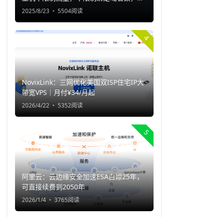
持一键部署程序
2025/8/23
5504阅读
4
NovixLink：三网优化美国双ISP住宅IP大
带宽VPS｜月付¥34/月起
2026/4/22
5352阅读
5
阿里云：云边缘安全加速ESA白嫖25年，
可直接续费到2050年
2026/1/4
3765阅读