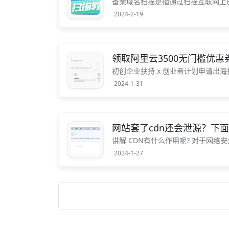
备案域名扫描是指通过扫描互联网上
业性网站都需要进行备案并获得备案
2024-2-19
案，以及相关备案信息的完整性和准确
领取阿里云3500无门槛优
初创企业扶持 x 创业者计划申请出
型）申请抵扣金，审核时间约20个
2024-1-31
业者计划是面...
网站套了cdn还会泄源？下
讲解 CDN有什么作用呢? 对于网
者的线索。 对于执法机构而言，如果
2024-1-27
该IP...