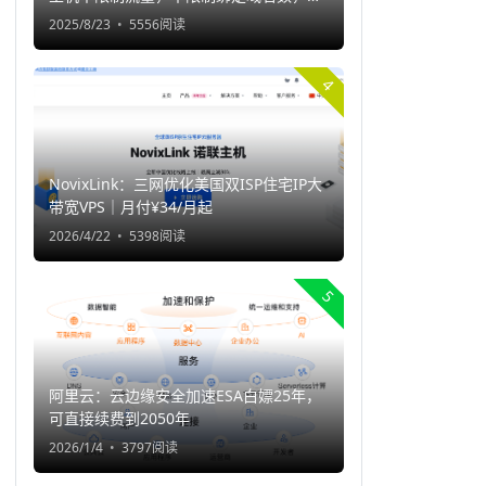
持一键部署程序
2025/8/23
5556阅读
4
NovixLink：三网优化美国双ISP住宅IP大
带宽VPS｜月付¥34/月起
2026/4/22
5398阅读
5
阿里云：云边缘安全加速ESA白嫖25年，
可直接续费到2050年
2026/1/4
3797阅读