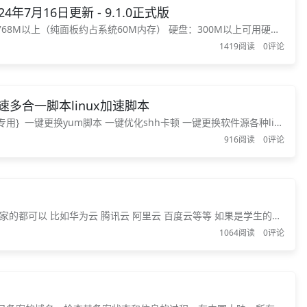
24年7月16日更新 - 9.1.0正式版
768M以上（纯面板约占系统60M内存） 硬盘：300M以上可用硬盘
ebian-12->Ubuntu-22->Centos9，确保是干净的操作系
1419阅读
0评论
/锐速多合一脚本linux加速脚本
用} 一键更换yum脚本 一键优化shh卡顿 一键更换软件源各种lin
lus 锐速 脚本linux加速脚本 一键硬盘挂载 一键cc防御 一键安装宝塔 一
916阅读
0评论
家的都可以 比如华为云 腾讯云 阿里云 百度云等等 如果是学生的话
费开通了一台服务器用来演示 需要放通防火墙tcp:8888端...
1064阅读
0评论