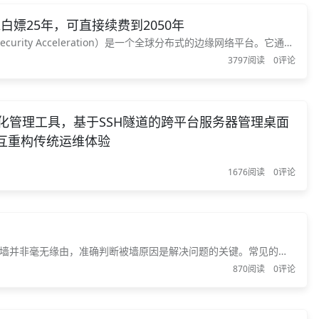
白嫖25年，可直接续费到2050年
ecurity Acceleration）是一个全球分布式的边缘网络平台。它通过
为游戏、电商、金融、媒体等行业提供一站式的网络加速、安全防护和
3797阅读
0评论
延迟高、...
视化管理工具，基于SSH隧道的跨平台服务器管理桌面
交互重构传统运维体验
1676阅读
0评论
被墙并非毫无缘由，准确判断被墙原因是解决问题的关键。常见的被
IP存在问题。 1、网站内容违规：如存在敏感政治信息、色情低俗
870阅读
0评论
自然就会被墙。 2、遭受恶意攻击：如...