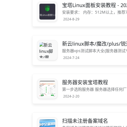
宝塔Linux面板安装教程 - 20
安装要求： 内存：512M以上，推荐
空间（纯面板约占20M磁盘空间） 系统：D
2024-8-29
统，没有安装过其它环境带...
新云linux脚本/魔改/plus
服务器vps测试脚本大全{服务器测试专
ux加速 BBR原版 bbrplus 魔改p
2024-7-24
键修改服务器d...
服务器安装宝塔教程
第一步选购服务器 服务器选择任何厂
购买学生及即可 还送域名 这里我按量计
2024-2-20
扫描未注册备案域名