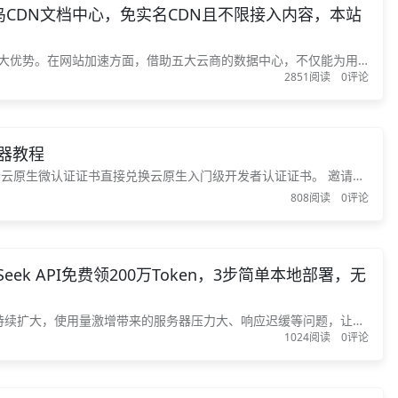
鸟CDN文档中心，免实名CDN且不限接入内容，本站
强大优势。在网站加速方面，借助五大云商的数据中心，不仅能为用
2851阅读
0评论
PI、Websocket、FTP加速，并且多国多区域加速也不在话下。
都是采用全球顶尖的数据中心网...
务器教程
作级开发者认证代金券。 考证积分兑好礼（含邀请好友
808阅读
0评论
代金券/开发...
ek API免费领200万Token，3步简单本地部署，无
规模持续扩大，使用量激增带来的服务器压力大、响应迟缓等问题，让越
1024阅读
0评论
——通过将DeepSeek大模型直接部署到本地算力集群，企业能够
...