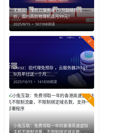
无忧云：爆款云服务器15/月起续费同
价，国内高防物理机首月99元！
2025/9/15
507398阅读
2
cncsz：招代理免预存 ，云服务器2h1g1
9/月年付送一个月
2025/10/15
141839阅读
3
小兔互联：免费领取一年的香港高速虚拟
主机不限制流量，不限制绑定域名数，支