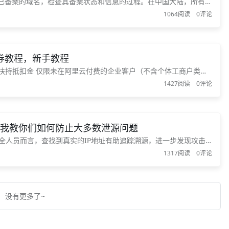
已备案的域名，检查其备案状态和信息的过程。在中国大陆，所有商
号才能上线运营。备案域名扫描的目的是确认一个域名是否已经备
1064阅读
0评论
性。 备案域名扫描的原理是通过查询域名的Wh...
惠券教程，新手教程
海扶持抵扣金 仅限未在阿里云付费的企业客户（不含个体工商户类
工作日。申请不代表发放，具体发放与否以审核结果为准。 阿里云创
1427阅读
0评论
面我教你们如何防止大多数泄源问题
络安全人员而言，查找到真实的IP地址有助追踪溯源，进一步发现攻击
发现互联网上出现非法的行为以传唤ISP（互联网服务提供商）获取
1317阅读
0评论
没有更多了~