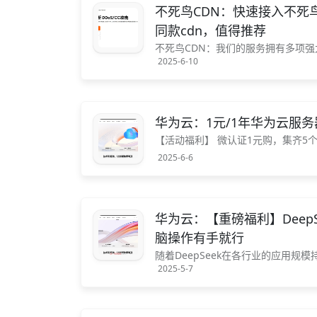
不死鸟CDN：快速接入不死
同款cdn，值得推荐
不死鸟CDN：我们的服务拥有多项
2025-6-10
户提供极致的访问速度，还支持网站、A
说到优质海外网络，不死鸟海外线路全
华为云：1元/1年华为云服
【活动福利】 微认证1元购，集齐5个云原生微认证证书直接兑换云原生入门级开发者认证证书。 邀请报
名有礼：送最高1000元云资源代金券/1099元工
2025-6-6
考证）：最高送华为手表FIT3，云资源
华为云：【重磅福利】DeepSe
脑操作有手就行
随着DeepSeek在各行业的应用
2025-5-7
来越多的企业开始选择私有化部署方案
自主构建AI基础设施，在保障数据安全的