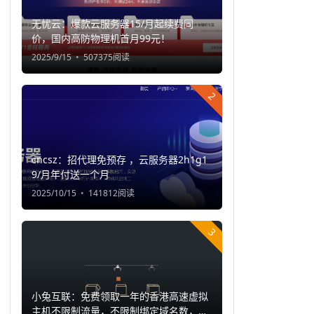
无忧云：爆款云服务器15/月起续费同
价，国内高防物理机首月99元！
2025/9/15
507375阅读
2
cncsz：招代理免预存 ，云服务器2h1g1
9/月年付送一个月
2025/10/15
141812阅读
3
小兔互联：免费领取一年的香港高速虚拟
主机不限制流量，不限制绑定域名数，支