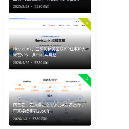
持一键部署程序
2025/8/23
5530阅读
4
NovixLink：三网优化美国双ISP住宅IP大
带宽VPS｜月付¥34/月起
2026/4/22
5380阅读
5
阿里云：云边缘安全加速ESA白嫖25年，
可直接续费到2050年
2026/1/4
3780阅读