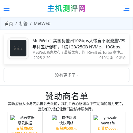
主机测评网
首页
标签
MetWeb
MetWeb：美国犹他州10Gbps大带宽不限流量VPS
年付五折促销，1核1GB/25GB NVMe，10Gbps@
MetWeb商家发布了最新优惠，旗下Swift 或 Turbo 高性能
不限流量，年付$41.94起
系列VPS年付可享五折优惠，其VPS基于KVM虚拟，机房位
2025-2-20
910阅读
0评论
于美国犹他州，全部采用10 Gbps端口不限流量方式，最低
配置1核1GB内存、25GB NVMe存储，折后年付$41.94
起。支持...
没有更多了~
赞助商名单
赞助金额大小与先后排名无关的，我们且衷心感谢以下赞助商的鼎力支持，
是你们的信任让我们能够持续前行。
慈云数据
快快网络
yewsafe
& 赞助600
& 赞助500元
& 赞助600元