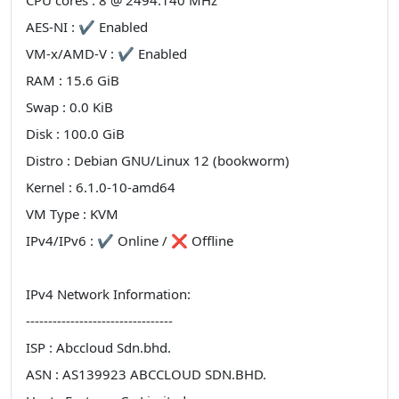
CPU cores : 8 @ 2494.140 MHz
AES-NI : ✔ Enabled
VM-x/AMD-V : ✔ Enabled
RAM : 15.6 GiB
Swap : 0.0 KiB
Disk : 100.0 GiB
Distro : Debian GNU/Linux 12 (bookworm)
Kernel : 6.1.0-10-amd64
VM Type : KVM
IPv4/IPv6 : ✔ Online / ❌ Offline
IPv4 Network Information:
---------------------------------
ISP : Abccloud Sdn.bhd.
ASN : AS139923 ABCCLOUD SDN.BHD.