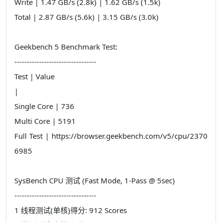
Write | 1.47 GB/s (2.8k) | 1.62 GB/s (1.5k)
Total | 2.87 GB/s (5.6k) | 3.15 GB/s (3.0k)
Geekbench 5 Benchmark Test:
---------------------------------
Test | Value
|
Single Core | 736
Multi Core | 5191
Full Test | https://browser.geekbench.com/v5/cpu/2370
6985
SysBench CPU 测试 (Fast Mode, 1-Pass @ 5sec)
---------------------------------
1 线程测试(单核)得分: 912 Scores