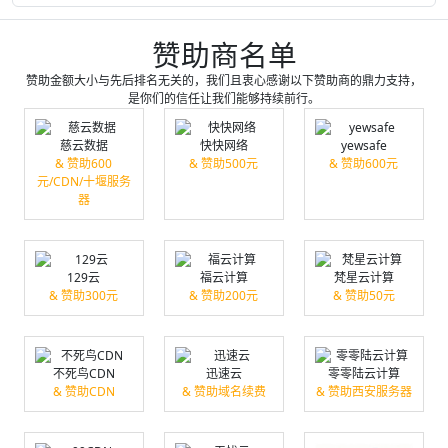
赞助商名单
赞助金额大小与先后排名无关的，我们且衷心感谢以下赞助商的鼎力支持，
是你们的信任让我们能够持续前行。
慈云数据
快快网络
yewsafe
& 赞助600
& 赞助500元
& 赞助600元
元/CDN/十堰服务
器
129云
福云计算
梵星云计算
& 赞助300元
& 赞助200元
& 赞助50元
不死鸟CDN
迅速云
零零陆云计算
& 赞助CDN
& 赞助域名续费
& 赞助西安服务器