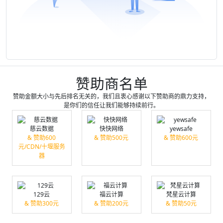
赞助商名单
赞助金额大小与先后排名无关的，我们且衷心感谢以下赞助商的鼎力支持，
是你们的信任让我们能够持续前行。
慈云数据
快快网络
yewsafe
& 赞助600
& 赞助500元
& 赞助600元
元/CDN/十堰服务
器
129云
福云计算
梵星云计算
& 赞助300元
& 赞助200元
& 赞助50元