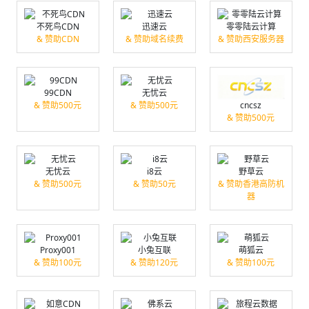
不死鸟CDN
迅速云
零零陆云计算
& 赞助CDN
& 赞助域名续费
& 赞助西安服务器
99CDN
无忧云
& 赞助500元
& 赞助500元
cncsz
& 赞助500元
无忧云
i8云
野草云
& 赞助500元
& 赞助50元
& 赞助香港高防机
器
Proxy001
小兔互联
萌狐云
& 赞助100元
& 赞助120元
& 赞助100元