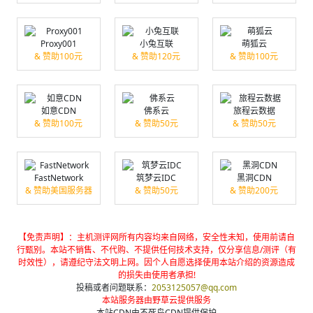
Proxy001
小兔互联
萌狐云
& 赞助100元
& 赞助120元
& 赞助100元
如意CDN
佛系云
旅程云数据
& 赞助100元
& 赞助50元
& 赞助50元
FastNetwork
筑梦云IDC
黑洞CDN
& 赞助美国服务器
& 赞助50元
& 赞助200元
【免责声明】：主机测评网所有内容均来自网络，安全性未知，使用前请自
行甄别。本站不销售、不代购、不提供任何技术支持，仅分享信息/测评（有
时效性），请遵纪守法文明上网。因个人自愿选择使用本站介绍的资源造成
的损失由使用者承担!
投稿或者问题联系：
2053125057@qq.com
本站服务器由野草云提供服务
本站CDN由不死鸟CDN提供保护