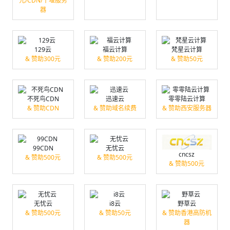
元/CDN/十堰服务
器
129云
福云计算
梵星云计算
& 赞助300元
& 赞助200元
& 赞助50元
不死鸟CDN
迅速云
零零陆云计算
& 赞助CDN
& 赞助域名续费
& 赞助西安服务器
99CDN
无忧云
cncsz
& 赞助500元
& 赞助500元
& 赞助500元
无忧云
i8云
野草云
& 赞助500元
& 赞助50元
& 赞助香港高防机
器