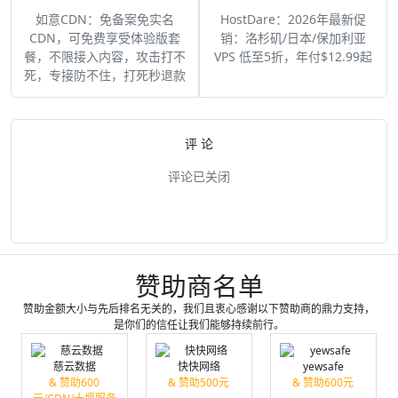
如意CDN：免备案免实名
HostDare：2026年最新促
CDN，可免费享受体验版套
销：洛杉矶/日本/保加利亚
餐，不限接入内容，攻击打不
VPS 低至5折，年付$12.99起
死，专接防不住，打死秒退款
评 论
评论已关闭
赞助商名单
赞助金额大小与先后排名无关的，我们且衷心感谢以下赞助商的鼎力支持，
是你们的信任让我们能够持续前行。
慈云数据
快快网络
yewsafe
& 赞助600
& 赞助500元
& 赞助600元